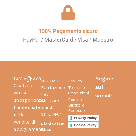
100% Pagamento sicuro
PayPal / MasterCard / Visa / Maestro
Seguici
NEGOZIO
Privacy
Cicalzoo
sui
Equitazione
Termini e
vanta
Condizioni
Pet
social:
Reso e
un’esperienza
Gift Card
Diritto di
trentennale
Marchi
Recesso
SITE MAP
nella
Privacy Policy
vendita di
Richiedi un
Cookie Policy
abbigliamento
Reso