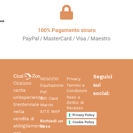
100% Pagamento sicuro
PayPal / MasterCard / Visa / Maestro
Seguici
NEGOZIO
Privacy
Cicalzoo
sui
Equitazione
Termini e
vanta
Condizioni
Pet
social:
Reso e
un’esperienza
Gift Card
Diritto di
trentennale
Marchi
Recesso
SITE MAP
nella
Privacy Policy
vendita di
Richiedi un
Cookie Policy
abbigliamento
Reso