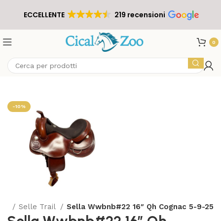
ECCELLENTE
219 recensioni
0
-10%
ori
Selle Trail
Sella Wwbnb#22 16″ Qh Cognac 5-9-25
Sella Wwbnb#22 16″ Qh