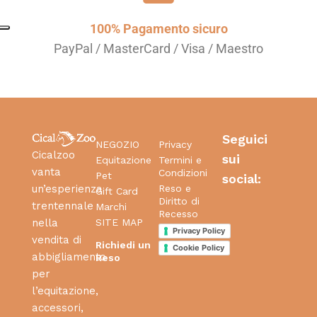
100% Pagamento sicuro
PayPal / MasterCard / Visa / Maestro
Seguici
NEGOZIO
Privacy
Cicalzoo
sui
Equitazione
Termini e
vanta
Condizioni
Pet
social:
Reso e
un’esperienza
Gift Card
Diritto di
trentennale
Marchi
Recesso
SITE MAP
nella
Privacy Policy
vendita di
Richiedi un
Cookie Policy
abbigliamento
Reso
per
l’equitazione,
accessori,