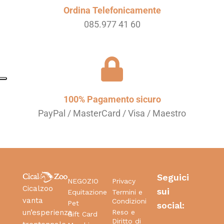
Ordina Telefonicamente
085.977 41 60
100% Pagamento sicuro
PayPal / MasterCard / Visa / Maestro
Seguici
NEGOZIO
Privacy
Cicalzoo
sui
Equitazione
Termini e
vanta
Condizioni
Pet
social:
Reso e
un’esperienza
Gift Card
Diritto di