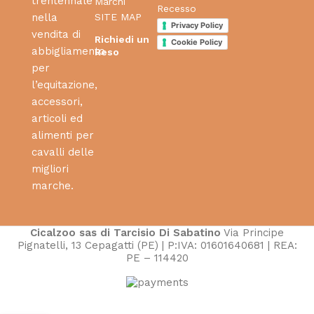
trentennale
Marchi
Recesso
SITE MAP
nella
Privacy Policy
vendita di
Richiedi un
Cookie Policy
abbigliamento
Reso
per
l’equitazione,
accessori,
articoli ed
alimenti per
cavalli delle
migliori
marche.
Cicalzoo sas di Tarcisio Di Sabatino
Via Principe
Pignatelli, 13 Cepagatti (PE) | P:IVA: 01601640681 | REA:
PE – 114420
Ww-bar #57 16″