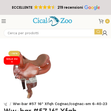
ECCELLENTE
219 recensioni
0
-10%
SOLD OU
T
ining
Ww-bar #57 16″ Xfqh Cognac/cognac-sm 6-40-23
Ww-bar #57 16″ Xfqh