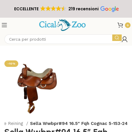
ECCELLENTE
219 recensioni
0
-10%
elle Reining
Sella Wwbpr#94 16.5″ Fqh Cognac 5-153-24
Sella Wwbpr#94 16.5″ Fqh