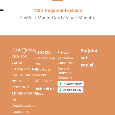
100% Pagamento sicuro
PayPal / MasterCard / Visa / Maestro
Seguici
NEGOZIO
Privacy
Cicalzoo
sui
Equitazione
Termini e
vanta
Condizioni
Pet
social:
Reso e
un’esperienza
Gift Card
Diritto di
trentennale
Marchi
Recesso
SITE MAP
nella
Privacy Policy
vendita di
Richiedi un
Cookie Policy
abbigliamento
Reso
per
l’equitazione,
accessori,