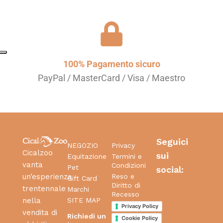
100% Pagamento sicuro
PayPal / MasterCard / Visa / Maestro
Seguici
NEGOZIO
Privacy
Cicalzoo
sui
Equitazione
Termini e
vanta
Condizioni
Pet
social:
Reso e
un’esperienza
Gift Card
Diritto di
trentennale
Marchi
Recesso
SITE MAP
nella
Privacy Policy
vendita di
Richiedi un
Cookie Policy