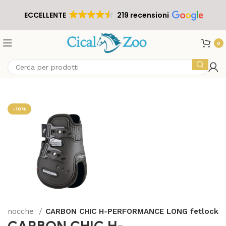
ECCELLENTE
219 recensioni
0
-10%
Paranocche
CARBON CHIC H-PERFORMANCE LONG fetlock
CARBON CHIC H-