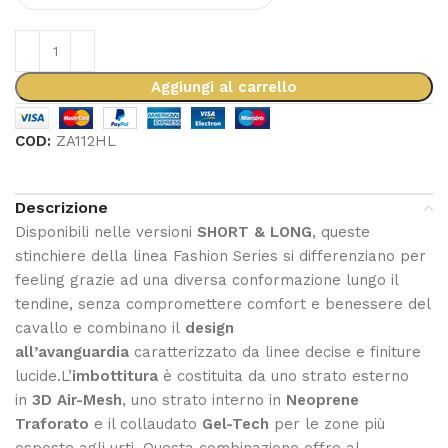
Aggiungi al carrello
COD:
ZA112HL
Descrizione
Disponibili nelle versioni
SHORT & LONG
, queste
stinchiere della linea Fashion Series si differenziano per
feeling grazie ad una diversa conformazione lungo il
tendine, senza compromettere comfort e benessere del
cavallo e combinano il
design
all’avanguardia
caratterizzato da linee decise e finiture
lucide.L’
imbottitura
è costituita da uno strato esterno
in
3D Air-Mesh
, uno strato interno in
Neoprene
Traforato
e il collaudato
Gel-Tech
per le zone più
esposte agli urti. Questa combinazione offre al