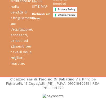
trentennale
Marchi
Recesso
SITE MAP
nella
Privacy Policy
vendita di
Richiedi un
Cookie Policy
abbigliamento
Reso
per
l’equitazione,
accessori,
articoli ed
alimenti per
cavalli delle
migliori
marche.
Cicalzoo sas di Tarcisio Di Sabatino
Via Principe
Pignatelli, 13 Cepagatti (PE) | P:IVA: 01601640681 | REA:
PE – 114420