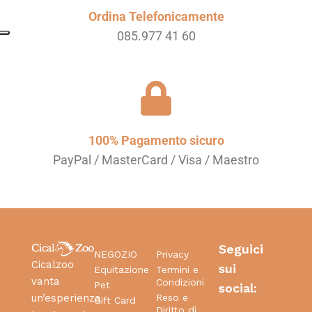
Ordina Telefonicamente
085.977 41 60
100% Pagamento sicuro
PayPal / MasterCard / Visa / Maestro
Seguici
NEGOZIO
Privacy
Cicalzoo
sui
Equitazione
Termini e
vanta
Condizioni
Pet
social:
Reso e
un’esperienza
Gift Card
Diritto di